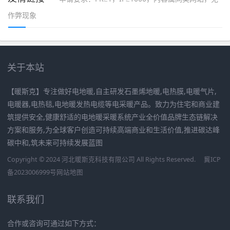
作弊现象
关于本站
【暖斯克】专注做好电地暖,自主研发石墨烯地暖,电热膜,电暖气片,
电暖器,电热毯,电地暖发热电缆等电采暖产品。致力为住宅和商业建
筑提供安全,健康舒适的电地暖采暖系统产业全价值品牌生态链解决
方案和服务,为全球客户创造可持续高端商业和生活价值,推进碳达峰
碳中和,筑未来可持续发展蓝图
Copyright © 2024 河北暖斯克科技有限公司 All Rights Reserved.
冀ICP
备2023006999号
网站地图
联系我们
合作或咨询可通过如下方式：